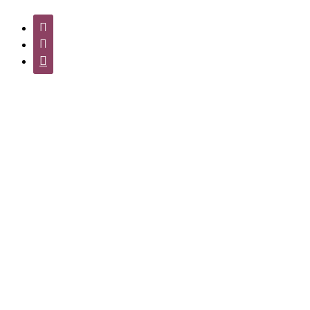


